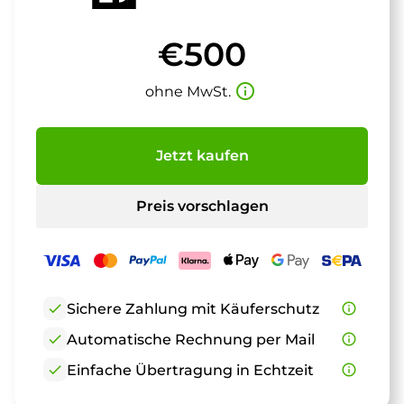
€500
info_outline
ohne MwSt.
Jetzt kaufen
Preis vorschlagen
check
Sichere Zahlung mit Käuferschutz
info_outline
check
Automatische Rechnung per Mail
info_outline
check
Einfache Übertragung in Echtzeit
info_outline